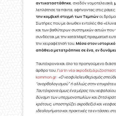
αντικαταστάθηκε
, σχεδόν νομοτελειακά,
λεηλάτησε τα πάντα, αφήνοντας στις ράγες
την κομβική στιγμή των Τεμπών
οι δρόμο
Σωτήρες που με άνωθεν εντολές θα «έλυνα
και των βαθύτερων συστημικών αιτιών που
συνδέεται με την κατά Μαρξ πραγματική ευτ
την χειραφέτησή του.
Μέσα στον ιστορικό
απάθεια μετατράπηκε σε ένα, εν δυνάμει
Ταυτόχρονα και όλο το προηγούμενο διάστ
άρθρο του.
Για τη νέα ακροδεξιά ριζοσπαστ
kommon.gr:
«
Ο νεοφιλελευθερισμός σπεύδει
“ανορθολογισμού” ή αλλιώς στην επικράτει
Ταυτόχρονα όμως ένα μέρος του κεφαλαίου, 
δύναμη των υπερμονοπωλίων και ζητά κρατι
κράτους, υποστηρίζει ακροδεξιά και νεοφασ
ιδεολογήματα και πρακτικές τα εντάσσει στο