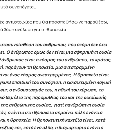
 αυτό συνεπάγεται.
τικές αντιστοιχίες που θα προσπαθήσω να παραθέσω,
ά βάση ανάλυση για τη θρησκεία.
 αυτοσυναίσθηση του ανθρώπου, που ακόμη δεν έχει
άσει. Ο άνθρωπος όμως δεν είναι μια αφηρημένη ουσία
 άνθρωπος είναι ο κόσμος του ανθρώπου, το κράτος,
υτή, παράγουν τη θρησκεία, μια ανεστραμμένη
 είναι ένας κόσμος ανεστραμμένος. Η θρησκεία είναι
εγκυκλοπαιδική του συνόψιση, η εκλαϊκευμένη λογική
neur, ο ενθουσιασμός του, η ηθική του κύρωση, το
ό θεμέλιο της παραμυθίας του και της δικαίωσής
 της ανθρώπινης ουσίας, γιατί ηανθρώπινη ουσία
όν, ενάντια στη θρησκεία σημαίνει πάλη ενάντια
αι η θρησκεία. Η θρησκευτική καχεξία είναι, κατά
εξίας και, κατά ένα άλλο, η διαμαρτυρία ενάντια