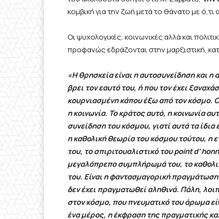
κομβική για την ζωή μετά το θάνατο με ό,τι
Οι ψυχολογικές, κοινωνικές αλλά και πολι
προφανώς εδράζονται στην μαρξιστική, κατ
«
Η θρησκεία είναι η αυτοσυνείδηση και η
βρει τον εαυτό του, ή που τον έχει ξαναχ
κουρνιασμένη κάπου έξω από τον κόσμο. O
η κοινωνία. Το κράτος αυτό, η κοινωνία α
συνείδηση του κόσμου, γιατί αυτά τα ίδια
η καθολική θεωρία του κόσμου τούτου, η 
του, το σπιριτουαλιστικό του point d’ hon
μεγαλόπρεπο συμπλήρωμά του, το καθολικ
του. Είναι η φαντασμαγορική πραγμάτωση
δεν έχει πραγματωθεί αληθινά. Πάλη, λοιπ
στον κόσμο, που πνευματικό του άρωμα είν
ένα μέρος, η έκφραση της πραγματικής καχ