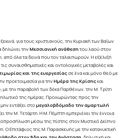
κινά, για τους χριστιανούς, την Κυριακή των Βαΐων
 δηλώνει την
Μεσσιανική ανάθεση
του λαού στον
, από όλα τα δεινά που τον ταλαιπωρούν. Η εξέλιξή
 τις συναισθηματικές και οντολογικές μεταβολές και
τιμωρίας και της ευεργεσίας
σε ένα και μόνο θεό με
την προετοιμασία για την
Ημέρα της Κρίσης
και
,
με την παραβολή των δέκα Παρθένων, την Μ. Τρίτη
δηλωτικό της ημέρας. Προχωρώντας προς την
μην εντάξει στο
μεγαλοβδόμαδο την αμαρτωλή
ει την Μ. Τετάρτη. Η Μ. Πέμπτη εμπεριέχει την έννοια
χοπροσήλωση μέσω της πίστης στον Μυστικό Δείπνο
. Ο Επιτάφιος της Μ. Παρασκευής με την κατανυκτική
κάθοδο στον Άδη και την Ανάσταση
, δηλωτική και