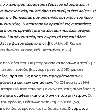
αι ο στεναγμός του καταπιεζόμενου πλάσματος, η
εύμα ενός κόσμου απ’ όπου το πνεύμα έχει λείψει. Η
σμα της θρησκείας σαν απατηλής ευτυχίας του λαού
υ ευτυχίας. Η απαίτηση να αρνηθεί τις αυταπάτες
αίτηση να αρνηθεί μια κατάσταση που έχει ανάγκη
ίναι λοιπόν εν σπέρματι η κριτική της κοιλάδας
ελεί το φωτοστέφανό της
».[
Κάρλ Μαρξ,
Κριτική
του δικαίου
, Αθήνα, εκδ. Παπαζήση, 1978].
ές περίοδοι που θα μπορούσαν να παραλληλιστούν με
α τέτοια περίοδο βιώνουμε μετά το 2015,
με την
ελίες, άρα και ως προς την πραγμάτωση των
ράγοντα και των κινημάτων.
Το ΟΧΙ που έγινε ΝΑΙ
 μεταβαλλόμενο παγκόσμιο σκηνικό, στις συνειδήσεις
τήρια ανάθεση και στη λογική του μη χείρον.
Οι
του χρέους, ξεδίπλωσαν την τιμωρία εν ζωή,
 στο ίδο το κράτος και τις δομές του.
Ο νυμφίος