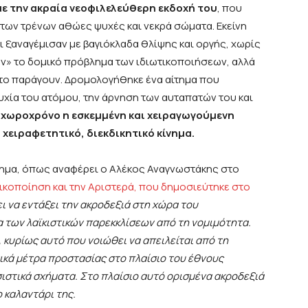
με την ακραία νεοφιλελεύθερη εκδοχή του
, που
 των τρένων αθώες ψυχές και νεκρά σώματα. Εκείνη
ι ξαναγέμισαν με βαγιόκλαδα θλίψης και οργής, χωρίς
ν» το δομικό πρόβλημα των ιδιωτικοποιήσεων, αλλά
 το παράγουν. Δρομολογήθηκε ένα αίτημα που
υχία του ατόμου, την άρνηση των αυταπατών του και
 χωροχρόνο η εσκεμμένη και χειραγωγούμενη
 χειραφετητικό, διεκδικητικό κίνημα.
ημα, όπως αναφέρει ο Αλέκος Αναγνωστάκης στο
ικοποίηση και την Αριστερά, που δημοσιεύτηκε στο
 να εντάξει την ακροδεξιά στη χώρα του
α των λαϊκιστικών παρεκκλίσεων από τη νομιμ
ότητα.
κυρίως αυτό που νοιώθει να απειλείται από τη
κά μέτρα προστασίας στο πλαίσιο του έθνους
ιστικά σχήματα. Στο πλαίσιο αυτό ορισμένα ακροδεξιά
 καλαντάρι της.