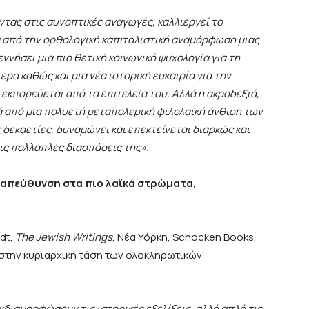
τας στις συνοπτικές αναγωγές, καλλιεργεί το
α από την ορθολογική καπιταλιστική αναμόρφωση μιας
εννήσει μια πιο θετική κοινωνική ψυχολογία για τη
ρα καθώς και μια νέα ιστορική ευκαιρία για την
εκπορεύεται από τα επιτελεία του. Αλλά η ακροδεξιά,
τά από μια πολυετή μεταπολεμική φιλολαϊκή άνθιση των
 δεκαετίες, δυναμώνει και επεκτείνεται διαρκώς και
ις πολλαπλές διασπάσεις της
»
.
ε απεύθυνση στα πιο λαϊκά στρώματα
,
dt,
The Jewish Writings
, Νέα Υόρκη, Schocken Books,
 στην κυριαρχική τάση των ολοκληρωτικών
διαμορφώσουν τις ιστορικές εξελίξεις, αλλά απλά τις