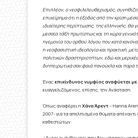
Επιπλέον, ο νεοφιλελευθερισμός, συνηθίζον
επιχείρημα ότι η έξοδος από την κρίση μέσ
ιδιαίτερης περίπτωσης, της ελληνικής, θα γ
μεσαία τάξη πρωτίστως και τη χώρα γενικότε
ηγεμονία του ορθού λόγου που κατά κανόνα 
η νεοφασιστική ιδεολογία και πρακτική, με
πολιτικών δραστηριοτήτων, εδώ και μερικές
διηπειρωτικά σαν φαιά πανούκλα και παρά τ
Ένας
επικίνδυνος νυμφίος αναφύεται μ
ευαγγελιζόμενος, επίσης, την Ανάσταση.
Όπως αναφέρει η
Χάνα Άρεντ
– Hanna Aren
2007- για τα απελπισμένα θύματα απέναντι
καθεστώτων:
«Αυτοί οι άνθρωποι που δεν μπορούν να συν