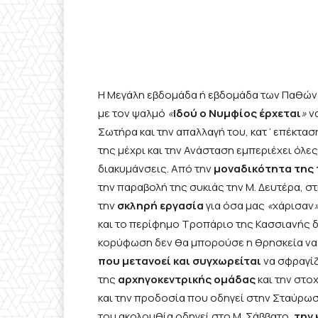
Η Μεγάλη εβδομάδα ή εβδομάδα των Παθών ξε
με τον ψαλμό
«
Ιδού ο Νυμφίος έρχεται
»
να
Σωτήρα και την απαλλαγή του, κατ΄επέκταση
της μέχρι και την Ανάσταση εμπεριέχει όλες
διακυμάνσεις. Από την
μοναδικότητα της 
την παραβολή της συκιάς την Μ. Δευτέρα, σ
την
σκληρή εργασία
για όσα μας
«
χάρισαν
»
και το περίφημο Τροπάριο της Κασσιανής 
κορύφωση δεν θα μπορούσε η θρησκεία να 
που μετανοεί και συγχωρείται
να σφραγίζ
της
αρχηγοκεντρικής ομάδας
και την στο
και την προδοσία που οδηγεί στην Σταύρωση
του ακολουθία οδηγεί στο Μ. Σάββατο,
την 