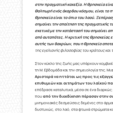
στην πραγματική καχεξία. Η θρησκεία είν
θαλπωρή ενός άκαρδου κόσμου, είναι το πν
θρησκεία είναι το όπιο του λαού. Ξεπέρα
σημαίνει την απαίτηση της πραγματικής το
σχετικά με την κατάστασή του σημαίνει απ
από αυταπάτες. Η κριτική της θρησκείας ε
αυτής των δακρύων, που η θρησκεία αποτ
της εγελιανής φιλοσοφίας του κράτους και 
Στον κύκλο της ζωής μας υπάρχουν κομβικ
τη Μ. Εβδομάδα και την σημειολογία της. Μι
Αριστερά να ηττάται ως προς τις εξαγγ
επιθυμιών και αιτημάτων του λαϊκού πα
επέδρασε καταλυτικά, μέσα σε ένα διαρκώς
που
από την διεκδίκηση πέρασαν στην σω
μνημονιακές δεσμεύσεις δεμένες στο άρμα 
δυστυχώς, στο λαό, στα φτωχά στρώματα και