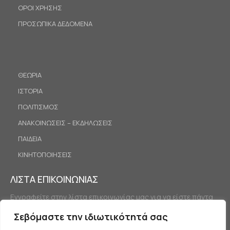
ΟΡΟΙ ΧΡΗΣΗΣ
ΠΡΟΣΩΠΙΚΑ ΔΕΔΟΜΕΝΑ
ΘΕΩΡΙΑ
ΙΣΤΟΡΙΑ
ΠΟΛΙΤΙΣΜΟΣ
ΑΝΑΚΟΙΝΩΣΕΙΣ – ΕΚΔΗΛΩΣΕΙΣ
ΠΑΙΔΕΙΑ
ΚΙΝΗΤΟΠΟΙΗΣΕΙΣ
ΛΙΣΤΑ ΕΠΙΚΟΙΝΩΝΙΑΣ
Εγγραφείτε στην λίστα επικοινωνίας μας για να είστε πάντα
ενημερωμένοι.
Σεβόμαστε την ιδιωτικότητά σας