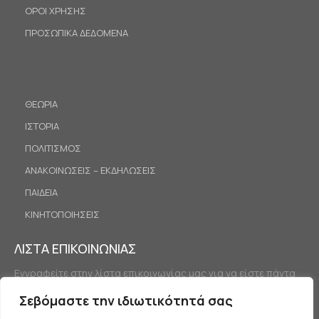
ΟΡΟΙ ΧΡΗΣΗΣ
ΠΡΟΣΩΠΙΚΑ ΔΕΔΟΜΕΝΑ
ΘΕΩΡΙΑ
ΙΣΤΟΡΙΑ
ΠΟΛΙΤΙΣΜΟΣ
ΑΝΑΚΟΙΝΩΣΕΙΣ – ΕΚΔΗΛΩΣΕΙΣ
ΠΑΙΔΕΙΑ
ΚΙΝΗΤΟΠΟΙΗΣΕΙΣ
ΛΙΣΤΑ ΕΠΙΚΟΙΝΩΝΙΑΣ
Εγγραφείτε στην λίστα επικοινωνίας μας για να είστε πάντα
ενημερωμένοι.
Σεβόμαστε την ιδιωτικότητά σας