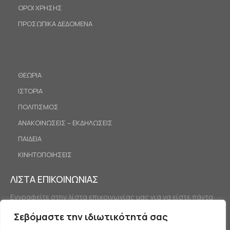
ΟΡΟΙ ΧΡΗΣΗΣ
ΠΡΟΣΩΠΙΚΑ ΔΕΔΟΜΕΝΑ
ΘΕΩΡΙΑ
ΙΣΤΟΡΙΑ
ΠΟΛΙΤΙΣΜΟΣ
ΑΝΑΚΟΙΝΩΣΕΙΣ – ΕΚΔΗΛΩΣΕΙΣ
ΠΑΙΔΕΙΑ
ΚΙΝΗΤΟΠΟΙΗΣΕΙΣ
ΛΙΣΤΑ ΕΠΙΚΟΙΝΩΝΙΑΣ
Εγγραφείτε στην λίστα επικοινωνίας μας για να είστε πάντα
ενημερωμένοι.
Σεβόμαστε την ιδιωτικότητά σας