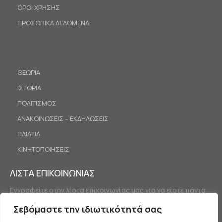
ΟΡΟΙ ΧΡΗΣΗΣ
ΠΡΟΣΩΠΙΚΑ ΔΕΔΟΜΕΝΑ
ΘΕΩΡΙΑ
ΙΣΤΟΡΙΑ
ΠΟΛΙΤΙΣΜΟΣ
ΑΝΑΚΟΙΝΩΣΕΙΣ – ΕΚΔΗΛΩΣΕΙΣ
ΠΑΙΔΕΙΑ
ΚΙΝΗΤΟΠΟΙΗΣΕΙΣ
ΛΙΣΤΑ ΕΠΙΚΟΙΝΩΝΙΑΣ
Εγγραφείτε στην λίστα επικοινωνίας μας για να είστε πάντα
ενημερωμένοι.
Σεβόμαστε την ιδιωτικότητά σας