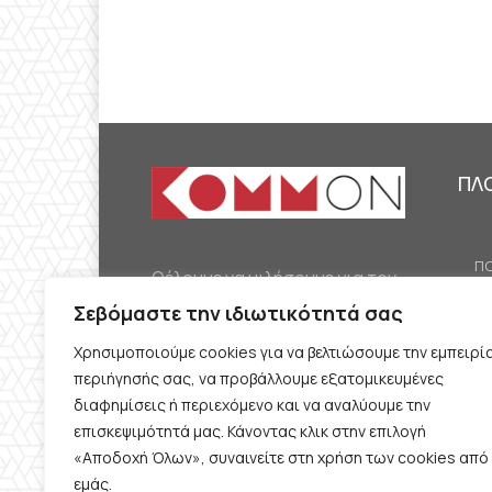
ΠΛ
ΠΟ
Θέλουμε να μιλήσουμε για τον
ΟΙ
κομμουνισμό της εποχής μας,
Σεβόμαστε την ιδιωτικότητά σας
ΕΡ
την αναγκαία αλλά όχι
Χρησιμοποιούμε cookies για να βελτιώσουμε την εμπειρί
ΔΙ
δεδομένη προοπτική.
περιήγησής σας, να προβάλλουμε εξατομικευμένες
Θέλουμε να μιλήσουμε
ΚΟ
διαφημίσεις ή περιεχόμενο και να αναλύουμε την
ταυτόχρονα για την
επισκεψιμότητά μας. Κάνοντας κλικ στην επιλογή
ΠΡ
«Αποδοχή Όλων», συναινείτε στη χρήση των cookies από
καθημερινή επιβίωση και τον
εμάς.
ΟΡ