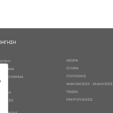
ΟΗΓΗΣΗ
ΘΕΩΡΙΑ
ΛΙΤΙΚΗ
ΙΣΤΟΡΙΑ
ΚΟΝΟΜΙΑ
ΠΟΛΙΤΙΣΜΟΣ
ΓΑΤΙΚΟ ΚΙΝΗΜΑ
α
ΑΝΑΚΟΙΝΩΣΕΙΣ – ΕΚΔΗΛΩΣΕΙΣ
ΕΘΝΗ
ΠΑΙΔΕΙΑ
ΙΝΩΝΙΑ
ΚΙΝΗΤΟΠΟΙΗΣΕΙΣ
ΟΤΑΣΕΙΣ
ΟΙ ΧΡΗΣΗΣ