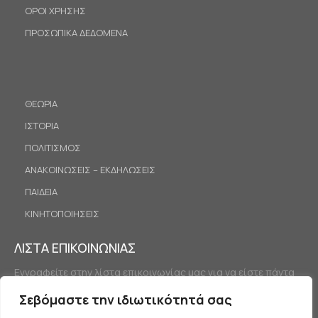
ΟΡΟΙ ΧΡΗΣΗΣ
ΠΡΟΣΩΠΙΚΑ ΔΕΔΟΜΕΝΑ
ΘΕΩΡΙΑ
ΙΣΤΟΡΙΑ
ΠΟΛΙΤΙΣΜΟΣ
ΑΝΑΚΟΙΝΩΣΕΙΣ – ΕΚΔΗΛΩΣΕΙΣ
ΠΑΙΔΕΙΑ
ΚΙΝΗΤΟΠΟΙΗΣΕΙΣ
ΛΙΣΤΑ ΕΠΙΚΟΙΝΩΝΙΑΣ
Εγγραφείτε στην λίστα επικοινωνίας μας για να είστε πάντα
ενημερωμένοι.
Σεβόμαστε την ιδιωτικότητά σας