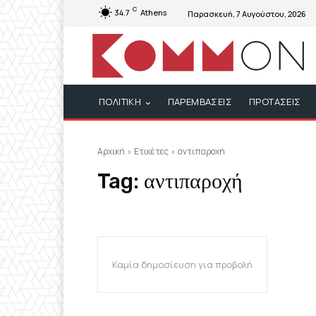
C
34.7
Athens
Παρασκευή, 7 Αυγούστου, 2026
ΠΟΛΙΤΙΚΗ
ΠΑΡΕΜΒΑΣΕΙΣ
ΠΡΟΤΑΣΕΙΣ
Αρχική
Ετικέτες
αντιπαροχή
Tag:
αντιπαροχή
Καμία δημοσίευση για προβολή