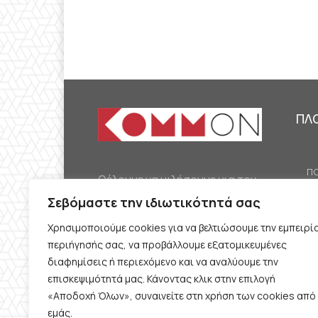
ΠΛ
ΠΟ
Θέλουμε να μιλήσουμε για τον
ΟΙ
κομμουνισμό της εποχής μας,
Σεβόμαστε την ιδιωτικότητά σας
ΕΡ
την αναγκαία αλλά όχι
Χρησιμοποιούμε cookies για να βελτιώσουμε την εμπειρί
ΔΙ
δεδομένη προοπτική.
περιήγησής σας, να προβάλλουμε εξατομικευμένες
Θέλουμε να μιλήσουμε
ΚΟ
διαφημίσεις ή περιεχόμενο και να αναλύουμε την
ταυτόχρονα για την
επισκεψιμότητά μας. Κάνοντας κλικ στην επιλογή
ΠΡ
«Αποδοχή Όλων», συναινείτε στη χρήση των cookies από
καθημερινή επιβίωση και τον
εμάς.
ΟΡ