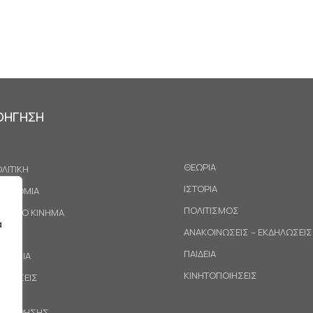
ΟΗΓΗΣΗ
ΘΕΩΡΙΑ
ΛΙΤΙΚΗ
ΙΣΤΟΡΙΑ
ΚΟΝΟΜΙΑ
ΠΟΛΙΤΙΣΜΟΣ
ΓΑΤΙΚΟ ΚΙΝΗΜΑ
α
ΑΝΑΚΟΙΝΩΣΕΙΣ – ΕΚΔΗΛΩΣΕΙΣ
ΕΘΝΗ
ΠΑΙΔΕΙΑ
ΙΝΩΝΙΑ
ΚΙΝΗΤΟΠΟΙΗΣΕΙΣ
ΟΤΑΣΕΙΣ
ΟΙ ΧΡΗΣΗΣ