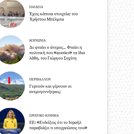
ΠΑΙΔΕΙΑ
Έχεις κάποια στοιχεία; του
Χρήστου Μπέλμπα
ΚΟΙΝΩΝΙΑ
Δε φταίει ο άνεμος… Φταίει η
πολιτική που «φυσάει» τα ίδια
λάθη, του Γιώργου Σαχίνη
ΠΕΡΙΒΆΛΛΟΝ
Γερνούν και γέρνουν οι
ανεμογεννήτριες;
ΕΡΓΑΤΙΚΟ ΚΙΝΗΜΑ
ΕΕ: «Ενδείξεις ότι το Ισραήλ
παραβιάζει τι υποχρεώσεις του»