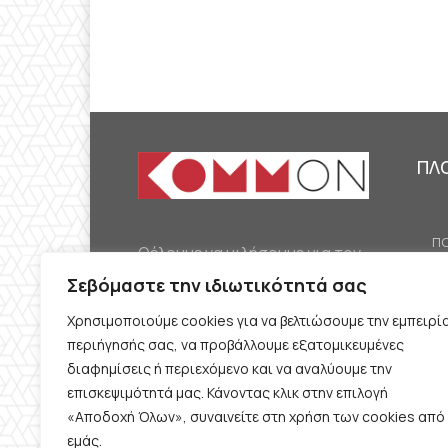
ΠΛ
ΠΟ
Θέλουμε να μιλήσουμε για τον
ΟΙ
κομμουνισμό της εποχής μας,
Σεβόμαστε την ιδιωτικότητά σας
ΕΡ
την αναγκαία αλλά όχι
Χρησιμοποιούμε cookies για να βελτιώσουμε την εμπειρί
ΔΙ
δεδομένη προοπτική.
περιήγησής σας, να προβάλλουμε εξατομικευμένες
Θέλουμε να μιλήσουμε
ΚΟ
διαφημίσεις ή περιεχόμενο και να αναλύουμε την
ταυτόχρονα για την
επισκεψιμότητά μας. Κάνοντας κλικ στην επιλογή
ΠΡ
«Αποδοχή Όλων», συναινείτε στη χρήση των cookies από
καθημερινή επιβίωση και τον
εμάς.
ΟΡ