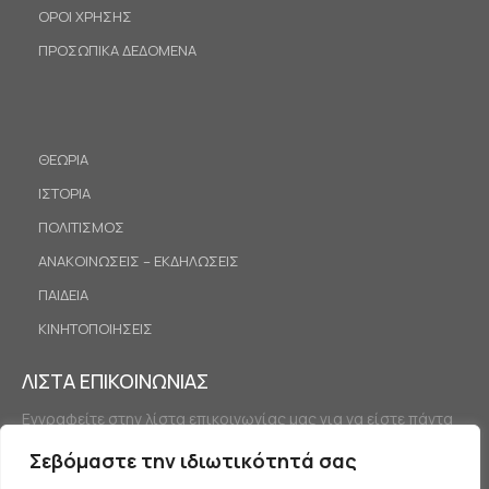
ΟΡΟΙ ΧΡΗΣΗΣ
ΠΡΟΣΩΠΙΚΑ ΔΕΔΟΜΕΝΑ
ΘΕΩΡΙΑ
ΙΣΤΟΡΙΑ
ΠΟΛΙΤΙΣΜΟΣ
ΑΝΑΚΟΙΝΩΣΕΙΣ – ΕΚΔΗΛΩΣΕΙΣ
ΠΑΙΔΕΙΑ
ΚΙΝΗΤΟΠΟΙΗΣΕΙΣ
ΛΙΣΤΑ ΕΠΙΚΟΙΝΩΝΙΑΣ
Εγγραφείτε στην λίστα επικοινωνίας μας για να είστε πάντα
ενημερωμένοι.
Σεβόμαστε την ιδιωτικότητά σας