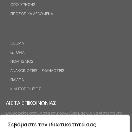
ΟΡΟΙ ΧΡΗΣΗΣ
ΠΡΟΣΩΠΙΚΑ ΔΕΔΟΜΕΝΑ
ΘΕΩΡΙΑ
ΙΣΤΟΡΙΑ
ΠΟΛΙΤΙΣΜΟΣ
ΑΝΑΚΟΙΝΩΣΕΙΣ – ΕΚΔΗΛΩΣΕΙΣ
ΠΑΙΔΕΙΑ
ΚΙΝΗΤΟΠΟΙΗΣΕΙΣ
ΛΙΣΤΑ ΕΠΙΚΟΙΝΩΝΙΑΣ
Εγγραφείτε στην λίστα επικοινωνίας μας για να είστε πάντα
ενημερωμένοι.
Σεβόμαστε την ιδιωτικότητά σας