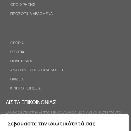
ΟΡΟΙ ΧΡΗΣΗΣ
ΠΡΟΣΩΠΙΚΑ ΔΕΔΟΜΕΝΑ
ΘΕΩΡΙΑ
ΙΣΤΟΡΙΑ
ΠΟΛΙΤΙΣΜΟΣ
ΑΝΑΚΟΙΝΩΣΕΙΣ – ΕΚΔΗΛΩΣΕΙΣ
ΠΑΙΔΕΙΑ
ΚΙΝΗΤΟΠΟΙΗΣΕΙΣ
ΛΙΣΤΑ ΕΠΙΚΟΙΝΩΝΙΑΣ
Εγγραφείτε στην λίστα επικοινωνίας μας για να είστε πάντα
ενημερωμένοι.
Σεβόμαστε την ιδιωτικότητά σας