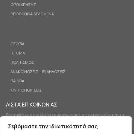
ΟΡΟΙ ΧΡΗΣΗΣ
ΠΡΟΣΩΠΙΚΑ ΔΕΔΟΜΕΝΑ
ΘΕΩΡΙΑ
ΙΣΤΟΡΙΑ
ΠΟΛΙΤΙΣΜΟΣ
ΑΝΑΚΟΙΝΩΣΕΙΣ – ΕΚΔΗΛΩΣΕΙΣ
ΠΑΙΔΕΙΑ
ΚΙΝΗΤΟΠΟΙΗΣΕΙΣ
ΛΙΣΤΑ ΕΠΙΚΟΙΝΩΝΙΑΣ
Εγγραφείτε στην λίστα επικοινωνίας μας για να είστε πάντα
ενημερωμένοι.
Σεβόμαστε την ιδιωτικότητά σας