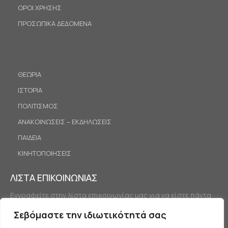
ΟΡΟΙ ΧΡΗΣΗΣ
ΠΡΟΣΩΠΙΚΑ ΔΕΔΟΜΕΝΑ
ΘΕΩΡΙΑ
ΙΣΤΟΡΙΑ
ΠΟΛΙΤΙΣΜΟΣ
ΑΝΑΚΟΙΝΩΣΕΙΣ – ΕΚΔΗΛΩΣΕΙΣ
ΠΑΙΔΕΙΑ
ΚΙΝΗΤΟΠΟΙΗΣΕΙΣ
ΛΙΣΤΑ ΕΠΙΚΟΙΝΩΝΙΑΣ
Εγγραφείτε στην λίστα επικοινωνίας μας για να είστε πάντα
ενημερωμένοι.
Σεβόμαστε την ιδιωτικότητά σας