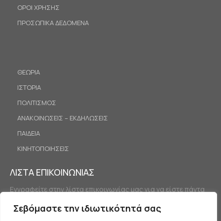
ΟΡΟΙ ΧΡΗΣΗΣ
ΠΡΟΣΩΠΙΚΑ ΔΕΔΟΜΕΝΑ
ΘΕΩΡΙΑ
ΙΣΤΟΡΙΑ
ΠΟΛΙΤΙΣΜΟΣ
ΑΝΑΚΟΙΝΩΣΕΙΣ – ΕΚΔΗΛΩΣΕΙΣ
ΠΑΙΔΕΙΑ
ΚΙΝΗΤΟΠΟΙΗΣΕΙΣ
ΛΙΣΤΑ ΕΠΙΚΟΙΝΩΝΙΑΣ
Εγγραφείτε στην λίστα επικοινωνίας μας για να είστε πάντα
ενημερωμένοι.
Σεβόμαστε την ιδιωτικότητά σας