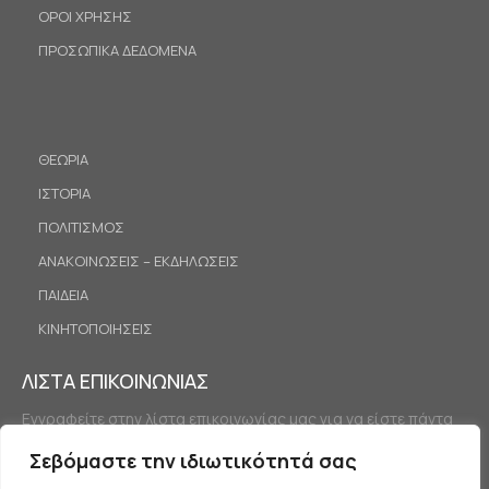
ΟΡΟΙ ΧΡΗΣΗΣ
ΠΡΟΣΩΠΙΚΑ ΔΕΔΟΜΕΝΑ
ΘΕΩΡΙΑ
ΙΣΤΟΡΙΑ
ΠΟΛΙΤΙΣΜΟΣ
ΑΝΑΚΟΙΝΩΣΕΙΣ – ΕΚΔΗΛΩΣΕΙΣ
ΠΑΙΔΕΙΑ
ΚΙΝΗΤΟΠΟΙΗΣΕΙΣ
ΛΙΣΤΑ ΕΠΙΚΟΙΝΩΝΙΑΣ
Εγγραφείτε στην λίστα επικοινωνίας μας για να είστε πάντα
ενημερωμένοι.
Σεβόμαστε την ιδιωτικότητά σας