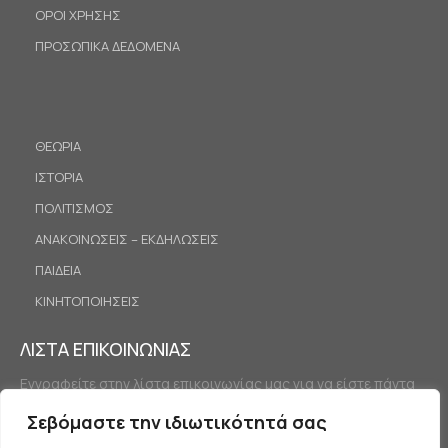
ΟΡΟΙ ΧΡΗΣΗΣ
ΠΡΟΣΩΠΙΚΑ ΔΕΔΟΜΕΝΑ
ΘΕΩΡΙΑ
ΙΣΤΟΡΙΑ
ΠΟΛΙΤΙΣΜΟΣ
ΑΝΑΚΟΙΝΩΣΕΙΣ – ΕΚΔΗΛΩΣΕΙΣ
ΠΑΙΔΕΙΑ
ΚΙΝΗΤΟΠΟΙΗΣΕΙΣ
ΛΙΣΤΑ ΕΠΙΚΟΙΝΩΝΙΑΣ
Εγγραφείτε στην λίστα επικοινωνίας μας για να είστε πάντα
ενημερωμένοι.
Σεβόμαστε την ιδιωτικότητά σας