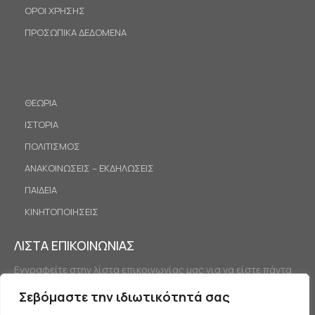
ΟΡΟΙ ΧΡΗΣΗΣ
ΠΡΟΣΩΠΙΚΑ ΔΕΔΟΜΕΝΑ
ΘΕΩΡΙΑ
ΙΣΤΟΡΙΑ
ΠΟΛΙΤΙΣΜΟΣ
ΑΝΑΚΟΙΝΩΣΕΙΣ – ΕΚΔΗΛΩΣΕΙΣ
ΠΑΙΔΕΙΑ
ΚΙΝΗΤΟΠΟΙΗΣΕΙΣ
ΛΙΣΤΑ ΕΠΙΚΟΙΝΩΝΙΑΣ
Εγγραφείτε στην λίστα επικοινωνίας μας για να είστε πάντα
ενημερωμένοι.
Σεβόμαστε την ιδιωτικότητά σας