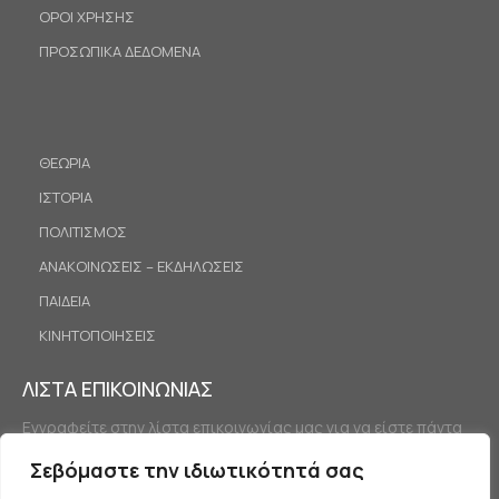
ΟΡΟΙ ΧΡΗΣΗΣ
ΠΡΟΣΩΠΙΚΑ ΔΕΔΟΜΕΝΑ
ΘΕΩΡΙΑ
ΙΣΤΟΡΙΑ
ΠΟΛΙΤΙΣΜΟΣ
ΑΝΑΚΟΙΝΩΣΕΙΣ – ΕΚΔΗΛΩΣΕΙΣ
ΠΑΙΔΕΙΑ
ΚΙΝΗΤΟΠΟΙΗΣΕΙΣ
ΛΙΣΤΑ ΕΠΙΚΟΙΝΩΝΙΑΣ
Εγγραφείτε στην λίστα επικοινωνίας μας για να είστε πάντα
ενημερωμένοι.
Σεβόμαστε την ιδιωτικότητά σας