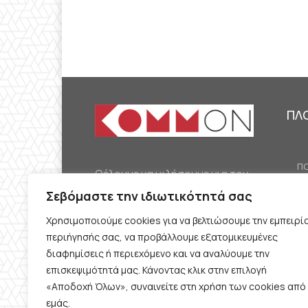
ΠΛ
ΠΟ
Θέλουμε να μιλήσουμε για τον
ΟΙ
κομμουνισμό της εποχής μας,
Σεβόμαστε την ιδιωτικότητά σας
ΕΡ
την αναγκαία αλλά όχι
Χρησιμοποιούμε cookies για να βελτιώσουμε την εμπειρί
ΔΙ
δεδομένη προοπτική.
περιήγησής σας, να προβάλλουμε εξατομικευμένες
Θέλουμε να μιλήσουμε
ΚΟ
διαφημίσεις ή περιεχόμενο και να αναλύουμε την
ταυτόχρονα για την
επισκεψιμότητά μας. Κάνοντας κλικ στην επιλογή
ΠΡ
«Αποδοχή Όλων», συναινείτε στη χρήση των cookies από
καθημερινή επιβίωση και τον
εμάς.
ΟΡ