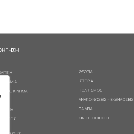
ΟΗΓΗΣΗ
ΘΕΩΡΙΑ
ΛΙΤΙΚΗ
ΙΣΤΟΡΙΑ
ΚΟΝΟΜΙΑ
ΠΟΛΙΤΙΣΜΟΣ
ΓΑΤΙΚΟ ΚΙΝΗΜΑ
α
ΑΝΑΚΟΙΝΩΣΕΙΣ – ΕΚΔΗΛΩΣΕΙΣ
ΕΘΝΗ
ΠΑΙΔΕΙΑ
ΙΝΩΝΙΑ
ΚΙΝΗΤΟΠΟΙΗΣΕΙΣ
ΟΤΑΣΕΙΣ
ΟΙ ΧΡΗΣΗΣ