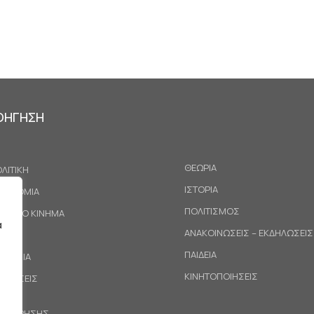
ΟΗΓΗΣΗ
ΘΕΩΡΙΑ
ΛΙΤΙΚΗ
ΙΣΤΟΡΙΑ
ΚΟΝΟΜΙΑ
ΠΟΛΙΤΙΣΜΟΣ
ΓΑΤΙΚΟ ΚΙΝΗΜΑ
α
ΑΝΑΚΟΙΝΩΣΕΙΣ – ΕΚΔΗΛΩΣΕΙΣ
ΕΘΝΗ
ΠΑΙΔΕΙΑ
ΙΝΩΝΙΑ
ΚΙΝΗΤΟΠΟΙΗΣΕΙΣ
ΟΤΑΣΕΙΣ
ΟΙ ΧΡΗΣΗΣ