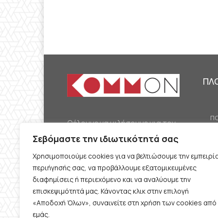
ΠΛ
ΠΟ
Θέλουμε να μιλήσουμε για τον
ΟΙ
κομμουνισμό της εποχής μας,
Σεβόμαστε την ιδιωτικότητά σας
ΕΡ
την αναγκαία αλλά όχι
Χρησιμοποιούμε cookies για να βελτιώσουμε την εμπειρί
ΔΙ
δεδομένη προοπτική.
περιήγησής σας, να προβάλλουμε εξατομικευμένες
Θέλουμε να μιλήσουμε
ΚΟ
διαφημίσεις ή περιεχόμενο και να αναλύουμε την
ταυτόχρονα για την
επισκεψιμότητά μας. Κάνοντας κλικ στην επιλογή
ΠΡ
«Αποδοχή Όλων», συναινείτε στη χρήση των cookies από
καθημερινή επιβίωση και τον
εμάς.
ΟΡ