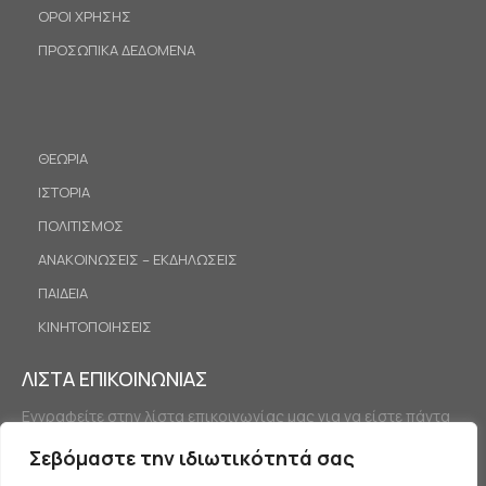
ΟΡΟΙ ΧΡΗΣΗΣ
ΠΡΟΣΩΠΙΚΑ ΔΕΔΟΜΕΝΑ
ΘΕΩΡΙΑ
ΙΣΤΟΡΙΑ
ΠΟΛΙΤΙΣΜΟΣ
ΑΝΑΚΟΙΝΩΣΕΙΣ – ΕΚΔΗΛΩΣΕΙΣ
ΠΑΙΔΕΙΑ
ΚΙΝΗΤΟΠΟΙΗΣΕΙΣ
ΛΙΣΤΑ ΕΠΙΚΟΙΝΩΝΙΑΣ
Εγγραφείτε στην λίστα επικοινωνίας μας για να είστε πάντα
ενημερωμένοι.
Σεβόμαστε την ιδιωτικότητά σας