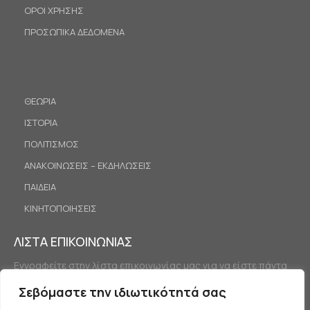
ΟΡΟΙ ΧΡΗΣΗΣ
ΠΡΟΣΩΠΙΚΑ ΔΕΔΟΜΕΝΑ
ΘΕΩΡΙΑ
ΙΣΤΟΡΙΑ
ΠΟΛΙΤΙΣΜΟΣ
ΑΝΑΚΟΙΝΩΣΕΙΣ – ΕΚΔΗΛΩΣΕΙΣ
ΠΑΙΔΕΙΑ
ΚΙΝΗΤΟΠΟΙΗΣΕΙΣ
ΛΙΣΤΑ ΕΠΙΚΟΙΝΩΝΙΑΣ
Εγγραφείτε στην λίστα επικοινωνίας μας για να είστε πάντα
ενημερωμένοι.
Σεβόμαστε την ιδιωτικότητά σας