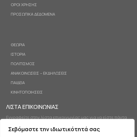
ΟΡΟΙ ΧΡΗΣΗΣ
ΠΡΟΣΩΠΙΚΑ ΔΕΔΟΜΕΝΑ
ΘΕΩΡΙΑ
ΙΣΤΟΡΙΑ
ΠΟΛΙΤΙΣΜΟΣ
ΑΝΑΚΟΙΝΩΣΕΙΣ – ΕΚΔΗΛΩΣΕΙΣ
ΠΑΙΔΕΙΑ
ΚΙΝΗΤΟΠΟΙΗΣΕΙΣ
ΛΙΣΤΑ ΕΠΙΚΟΙΝΩΝΙΑΣ
Εγγραφείτε στην λίστα επικοινωνίας μας για να είστε πάντα
ενημερωμένοι.
Σεβόμαστε την ιδιωτικότητά σας