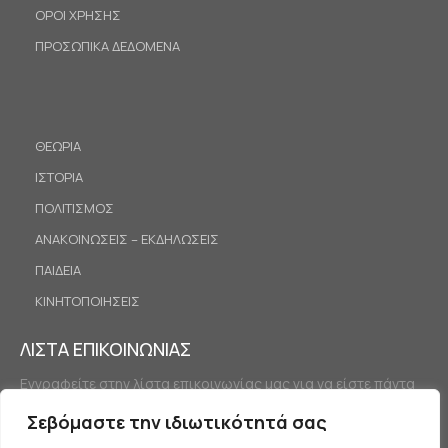
ΟΡΟΙ ΧΡΗΣΗΣ
ΠΡΟΣΩΠΙΚΑ ΔΕΔΟΜΕΝΑ
ΘΕΩΡΙΑ
ΙΣΤΟΡΙΑ
ΠΟΛΙΤΙΣΜΟΣ
ΑΝΑΚΟΙΝΩΣΕΙΣ – ΕΚΔΗΛΩΣΕΙΣ
ΠΑΙΔΕΙΑ
ΚΙΝΗΤΟΠΟΙΗΣΕΙΣ
ΛΙΣΤΑ ΕΠΙΚΟΙΝΩΝΙΑΣ
Εγγραφείτε στην λίστα επικοινωνίας μας για να είστε πάντα
ενημερωμένοι.
Σεβόμαστε την ιδιωτικότητά σας