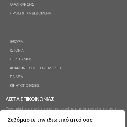
ΟΡΟΙ ΧΡΗΣΗΣ
ΠΡΟΣΩΠΙΚΑ ΔΕΔΟΜΕΝΑ
ΘΕΩΡΙΑ
ΙΣΤΟΡΙΑ
ΠΟΛΙΤΙΣΜΟΣ
ΑΝΑΚΟΙΝΩΣΕΙΣ – ΕΚΔΗΛΩΣΕΙΣ
ΠΑΙΔΕΙΑ
ΚΙΝΗΤΟΠΟΙΗΣΕΙΣ
ΛΙΣΤΑ ΕΠΙΚΟΙΝΩΝΙΑΣ
Εγγραφείτε στην λίστα επικοινωνίας μας για να είστε πάντα
ενημερωμένοι.
Σεβόμαστε την ιδιωτικότητά σας