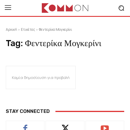
Αρχική
Ετικέτες
Φεντερίκα Μογκερίνι
Tag:
Φεντερίκα Μογκερίνι
Καμία δημοσίευση για προβολή
STAY CONNECTED