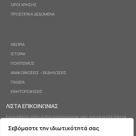
ΟΡΟΙ ΧΡΗΣΗΣ
ΠΡΟΣΩΠΙΚΑ ΔΕΔΟΜΕΝΑ
ΘΕΩΡΙΑ
ΙΣΤΟΡΙΑ
ΠΟΛΙΤΙΣΜΟΣ
ΑΝΑΚΟΙΝΩΣΕΙΣ – ΕΚΔΗΛΩΣΕΙΣ
ΠΑΙΔΕΙΑ
ΚΙΝΗΤΟΠΟΙΗΣΕΙΣ
ΛΙΣΤΑ ΕΠΙΚΟΙΝΩΝΙΑΣ
Εγγραφείτε στην λίστα επικοινωνίας μας για να είστε πάντα
ενημερωμένοι.
Σεβόμαστε την ιδιωτικότητά σας