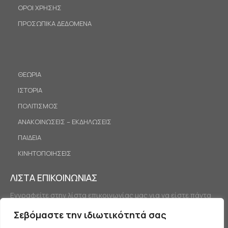
ΟΡΟΙ ΧΡΗΣΗΣ
ΠΡΟΣΩΠΙΚΑ ΔΕΔΟΜΕΝΑ
ΘΕΩΡΙΑ
ΙΣΤΟΡΙΑ
ΠΟΛΙΤΙΣΜΟΣ
ΑΝΑΚΟΙΝΩΣΕΙΣ – ΕΚΔΗΛΩΣΕΙΣ
ΠΑΙΔΕΙΑ
ΚΙΝΗΤΟΠΟΙΗΣΕΙΣ
ΛΙΣΤΑ ΕΠΙΚΟΙΝΩΝΙΑΣ
Εγγραφείτε στην λίστα επικοινωνίας μας για να είστε πάντα
ενημερωμένοι.
Σεβόμαστε την ιδιωτικότητά σας