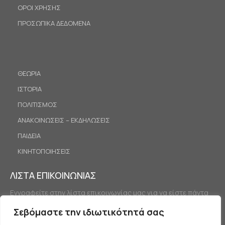
ΟΡΟΙ ΧΡΗΣΗΣ
ΠΡΟΣΩΠΙΚΑ ΔΕΔΟΜΕΝΑ
ΘΕΩΡΙΑ
ΙΣΤΟΡΙΑ
ΠΟΛΙΤΙΣΜΟΣ
ΑΝΑΚΟΙΝΩΣΕΙΣ – ΕΚΔΗΛΩΣΕΙΣ
ΠΑΙΔΕΙΑ
ΚΙΝΗΤΟΠΟΙΗΣΕΙΣ
ΛΙΣΤΑ ΕΠΙΚΟΙΝΩΝΙΑΣ
Εγγραφείτε στην λίστα επικοινωνίας μας για να είστε πάντα
ενημερωμένοι.
Σεβόμαστε την ιδιωτικότητά σας