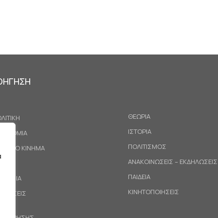
ΟΗΓΗΣΗ
ΘΕΩΡΙΑ
ΛΙΤΙΚΗ
ΙΣΤΟΡΙΑ
ΚΟΝΟΜΙΑ
ΠΟΛΙΤΙΣΜΟΣ
ΓΑΤΙΚΟ ΚΙΝΗΜΑ
α
ΑΝΑΚΟΙΝΩΣΕΙΣ – ΕΚΔΗΛΩΣΕΙΣ
ΕΘΝΗ
ΠΑΙΔΕΙΑ
ΙΝΩΝΙΑ
ΚΙΝΗΤΟΠΟΙΗΣΕΙΣ
ΟΤΑΣΕΙΣ
ΟΙ ΧΡΗΣΗΣ