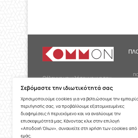
ΠΛ
ΠΟ
Θέλουμε να μιλήσουμε για τον
ΟΙ
κομμουνισμό της εποχής μας,
Σεβόμαστε την ιδιωτικότητά σας
ΕΡ
την αναγκαία αλλά όχι
Χρησιμοποιούμε cookies για να βελτιώσουμε την εμπειρί
ΔΙ
δεδομένη προοπτική.
περιήγησής σας, να προβάλλουμε εξατομικευμένες
Θέλουμε να μιλήσουμε
ΚΟ
διαφημίσεις ή περιεχόμενο και να αναλύουμε την
ταυτόχρονα για την
επισκεψιμότητά μας. Κάνοντας κλικ στην επιλογή
ΠΡ
«Αποδοχή Όλων», συναινείτε στη χρήση των cookies από
καθημερινή επιβίωση και τον
εμάς.
ΟΡ