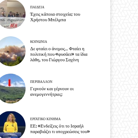
ΠΑΙΔΕΙΑ
Έχεις κάποια στοιχεία; του
Χρήστου Μπέλμπα
ΚΟΙΝΩΝΙΑ
Δε φταίει ο άνεμος… Φταίει η
πολιτική που «φυσάει» τα ίδια
λάθη, του Γιώργου Σαχίνη
ΠΕΡΙΒΆΛΛΟΝ
Γερνούν και γέρνουν οι
ανεμογεννήτριες;
ΕΡΓΑΤΙΚΟ ΚΙΝΗΜΑ
ΕΕ: «Ενδείξεις ότι το Ισραήλ
παραβιάζει τι υποχρεώσεις του»