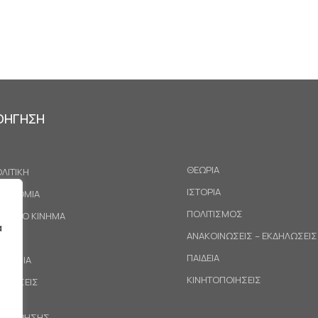
ΟΗΓΗΣΗ
ΘΕΩΡΙΑ
ΛΙΤΙΚΗ
ΙΣΤΟΡΙΑ
ΚΟΝΟΜΙΑ
ΠΟΛΙΤΙΣΜΟΣ
ΓΑΤΙΚΟ ΚΙΝΗΜΑ
α
ΑΝΑΚΟΙΝΩΣΕΙΣ – ΕΚΔΗΛΩΣΕΙΣ
ΕΘΝΗ
ΠΑΙΔΕΙΑ
ΙΝΩΝΙΑ
ΚΙΝΗΤΟΠΟΙΗΣΕΙΣ
ΟΤΑΣΕΙΣ
ΟΙ ΧΡΗΣΗΣ