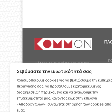
ΠΛ
ΠΟ
Θέλουμε να μιλήσουμε για τον
ΟΙ
κομμουνισμό της εποχής μας,
Σεβόμαστε την ιδιωτικότητά σας
ΕΡ
την αναγκαία αλλά όχι
Χρησιμοποιούμε cookies για να βελτιώσουμε την εμπειρί
ΔΙ
δεδομένη προοπτική.
περιήγησής σας, να προβάλλουμε εξατομικευμένες
Θέλουμε να μιλήσουμε
ΚΟ
διαφημίσεις ή περιεχόμενο και να αναλύουμε την
ταυτόχρονα για την
επισκεψιμότητά μας. Κάνοντας κλικ στην επιλογή
ΠΡ
«Αποδοχή Όλων», συναινείτε στη χρήση των cookies από
καθημερινή επιβίωση και τον
εμάς.
ΟΡ