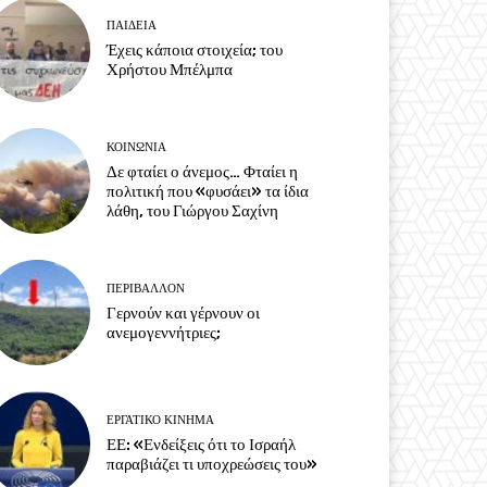
ΠΑΙΔΕΙΑ
Έχεις κάποια στοιχεία; του
Χρήστου Μπέλμπα
ΚΟΙΝΩΝΙΑ
Δε φταίει ο άνεμος… Φταίει η
πολιτική που «φυσάει» τα ίδια
λάθη, του Γιώργου Σαχίνη
ΠΕΡΙΒΆΛΛΟΝ
Γερνούν και γέρνουν οι
ανεμογεννήτριες;
ΕΡΓΑΤΙΚΟ ΚΙΝΗΜΑ
ΕΕ: «Ενδείξεις ότι το Ισραήλ
παραβιάζει τι υποχρεώσεις του»