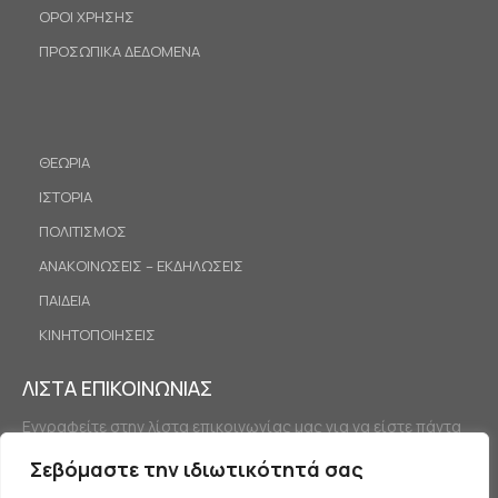
ΟΡΟΙ ΧΡΗΣΗΣ
ΠΡΟΣΩΠΙΚΑ ΔΕΔΟΜΕΝΑ
ΘΕΩΡΙΑ
ΙΣΤΟΡΙΑ
ΠΟΛΙΤΙΣΜΟΣ
ΑΝΑΚΟΙΝΩΣΕΙΣ – ΕΚΔΗΛΩΣΕΙΣ
ΠΑΙΔΕΙΑ
ΚΙΝΗΤΟΠΟΙΗΣΕΙΣ
ΛΙΣΤΑ ΕΠΙΚΟΙΝΩΝΙΑΣ
Εγγραφείτε στην λίστα επικοινωνίας μας για να είστε πάντα
ενημερωμένοι.
Σεβόμαστε την ιδιωτικότητά σας