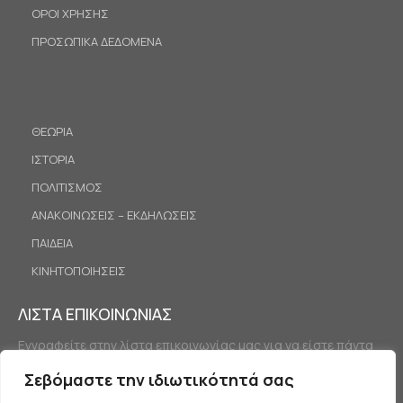
ΟΡΟΙ ΧΡΗΣΗΣ
ΠΡΟΣΩΠΙΚΑ ΔΕΔΟΜΕΝΑ
ΘΕΩΡΙΑ
ΙΣΤΟΡΙΑ
ΠΟΛΙΤΙΣΜΟΣ
ΑΝΑΚΟΙΝΩΣΕΙΣ – ΕΚΔΗΛΩΣΕΙΣ
ΠΑΙΔΕΙΑ
ΚΙΝΗΤΟΠΟΙΗΣΕΙΣ
ΛΙΣΤΑ ΕΠΙΚΟΙΝΩΝΙΑΣ
Εγγραφείτε στην λίστα επικοινωνίας μας για να είστε πάντα
ενημερωμένοι.
Σεβόμαστε την ιδιωτικότητά σας