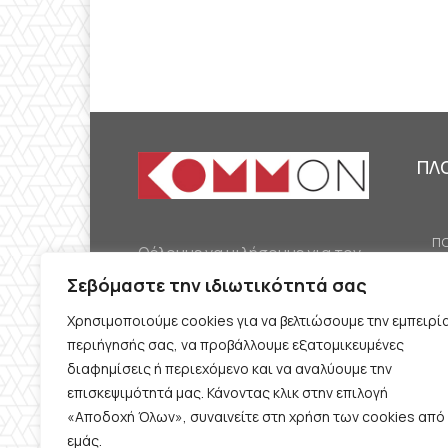
ΠΛ
ΠΟ
Θέλουμε να μιλήσουμε για τον
ΟΙ
κομμουνισμό της εποχής μας,
Σεβόμαστε την ιδιωτικότητά σας
ΕΡ
την αναγκαία αλλά όχι
Χρησιμοποιούμε cookies για να βελτιώσουμε την εμπειρί
ΔΙ
δεδομένη προοπτική.
περιήγησής σας, να προβάλλουμε εξατομικευμένες
Θέλουμε να μιλήσουμε
ΚΟ
διαφημίσεις ή περιεχόμενο και να αναλύουμε την
ταυτόχρονα για την
επισκεψιμότητά μας. Κάνοντας κλικ στην επιλογή
ΠΡ
«Αποδοχή Όλων», συναινείτε στη χρήση των cookies από
καθημερινή επιβίωση και τον
εμάς.
ΟΡ