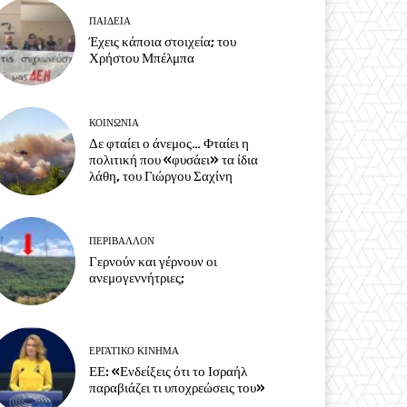
ΠΑΙΔΕΙΑ
Έχεις κάποια στοιχεία; του
Χρήστου Μπέλμπα
ΚΟΙΝΩΝΙΑ
Δε φταίει ο άνεμος… Φταίει η
πολιτική που «φυσάει» τα ίδια
λάθη, του Γιώργου Σαχίνη
ΠΕΡΙΒΆΛΛΟΝ
Γερνούν και γέρνουν οι
ανεμογεννήτριες;
ΕΡΓΑΤΙΚΟ ΚΙΝΗΜΑ
ΕΕ: «Ενδείξεις ότι το Ισραήλ
παραβιάζει τι υποχρεώσεις του»