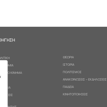
ΟΗΓΗΣΗ
ΘΕΩΡΙΑ
ΛΙΤΙΚΗ
ΙΣΤΟΡΙΑ
ΚΟΝΟΜΙΑ
ΠΟΛΙΤΙΣΜΟΣ
ΓΑΤΙΚΟ ΚΙΝΗΜΑ
α
ΑΝΑΚΟΙΝΩΣΕΙΣ – ΕΚΔΗΛΩΣΕΙΣ
ΕΘΝΗ
ΠΑΙΔΕΙΑ
ΙΝΩΝΙΑ
ΚΙΝΗΤΟΠΟΙΗΣΕΙΣ
ΟΤΑΣΕΙΣ
ΟΙ ΧΡΗΣΗΣ