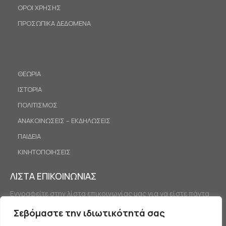
ΟΡΟΙ ΧΡΗΣΗΣ
ΠΡΟΣΩΠΙΚΑ ΔΕΔΟΜΕΝΑ
ΘΕΩΡΙΑ
ΙΣΤΟΡΙΑ
ΠΟΛΙΤΙΣΜΟΣ
ΑΝΑΚΟΙΝΩΣΕΙΣ – ΕΚΔΗΛΩΣΕΙΣ
ΠΑΙΔΕΙΑ
ΚΙΝΗΤΟΠΟΙΗΣΕΙΣ
ΛΙΣΤΑ ΕΠΙΚΟΙΝΩΝΙΑΣ
Εγγραφείτε στην λίστα επικοινωνίας μας για να είστε πάντα
ενημερωμένοι.
Σεβόμαστε την ιδιωτικότητά σας