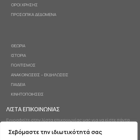
ΟΡΟΙ ΧΡΗΣΗΣ
ΠΡΟΣΩΠΙΚΑ ΔΕΔΟΜΕΝΑ
ΘΕΩΡΙΑ
ΙΣΤΟΡΙΑ
ΠΟΛΙΤΙΣΜΟΣ
ΑΝΑΚΟΙΝΩΣΕΙΣ – ΕΚΔΗΛΩΣΕΙΣ
ΠΑΙΔΕΙΑ
ΚΙΝΗΤΟΠΟΙΗΣΕΙΣ
ΛΙΣΤΑ ΕΠΙΚΟΙΝΩΝΙΑΣ
Εγγραφείτε στην λίστα επικοινωνίας μας για να είστε πάντα
ενημερωμένοι.
Σεβόμαστε την ιδιωτικότητά σας