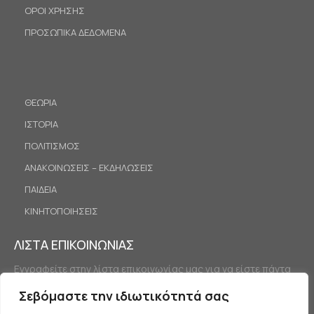
ΟΡΟΙ ΧΡΗΣΗΣ
ΠΡΟΣΩΠΙΚΑ ΔΕΔΟΜΕΝΑ
ΘΕΩΡΙΑ
ΙΣΤΟΡΙΑ
ΠΟΛΙΤΙΣΜΟΣ
ΑΝΑΚΟΙΝΩΣΕΙΣ – ΕΚΔΗΛΩΣΕΙΣ
ΠΑΙΔΕΙΑ
ΚΙΝΗΤΟΠΟΙΗΣΕΙΣ
ΛΙΣΤΑ ΕΠΙΚΟΙΝΩΝΙΑΣ
Εγγραφείτε στην λίστα επικοινωνίας μας για να είστε πάντα
ενημερωμένοι.
Σεβόμαστε την ιδιωτικότητά σας