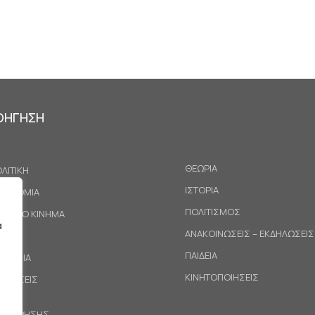
ΟΗΓΗΣΗ
ΘΕΩΡΙΑ
ΛΙΤΙΚΗ
ΙΣΤΟΡΙΑ
ΚΟΝΟΜΙΑ
ΠΟΛΙΤΙΣΜΟΣ
ΓΑΤΙΚΟ ΚΙΝΗΜΑ
α
ΑΝΑΚΟΙΝΩΣΕΙΣ – ΕΚΔΗΛΩΣΕΙΣ
ΕΘΝΗ
ΠΑΙΔΕΙΑ
ΙΝΩΝΙΑ
ΚΙΝΗΤΟΠΟΙΗΣΕΙΣ
ΟΤΑΣΕΙΣ
ΟΙ ΧΡΗΣΗΣ