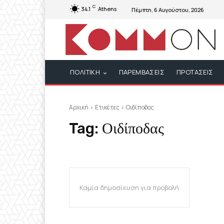
C
34.1
Athens
Πέμπτη, 6 Αυγούστου, 2026
ΠΟΛΙΤΙΚΗ
ΠΑΡΕΜΒΑΣΕΙΣ
ΠΡΟΤΑΣΕΙΣ
Αρχική
Ετικέτες
Οιδίποδας
Tag:
Οιδίποδας
Καμία δημοσίευση για προβολή