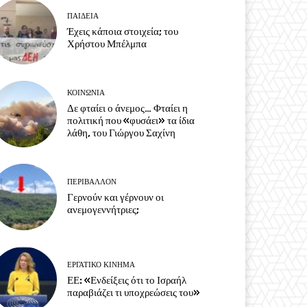
ΠΑΙΔΕΙΑ
Έχεις κάποια στοιχεία; του
Χρήστου Μπέλμπα
ΚΟΙΝΩΝΙΑ
Δε φταίει ο άνεμος… Φταίει η
πολιτική που «φυσάει» τα ίδια
λάθη, του Γιώργου Σαχίνη
ΠΕΡΙΒΆΛΛΟΝ
Γερνούν και γέρνουν οι
ανεμογεννήτριες;
ΕΡΓΑΤΙΚΟ ΚΙΝΗΜΑ
ΕΕ: «Ενδείξεις ότι το Ισραήλ
παραβιάζει τι υποχρεώσεις του»