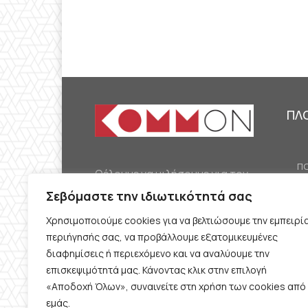
ΠΛ
ΠΟ
Θέλουμε να μιλήσουμε για τον
ΟΙ
κομμουνισμό της εποχής μας,
Σεβόμαστε την ιδιωτικότητά σας
ΕΡ
την αναγκαία αλλά όχι
Χρησιμοποιούμε cookies για να βελτιώσουμε την εμπειρί
ΔΙ
δεδομένη προοπτική.
περιήγησής σας, να προβάλλουμε εξατομικευμένες
Θέλουμε να μιλήσουμε
ΚΟ
διαφημίσεις ή περιεχόμενο και να αναλύουμε την
ταυτόχρονα για την
επισκεψιμότητά μας. Κάνοντας κλικ στην επιλογή
ΠΡ
«Αποδοχή Όλων», συναινείτε στη χρήση των cookies από
καθημερινή επιβίωση και τον
εμάς.
ΟΡ