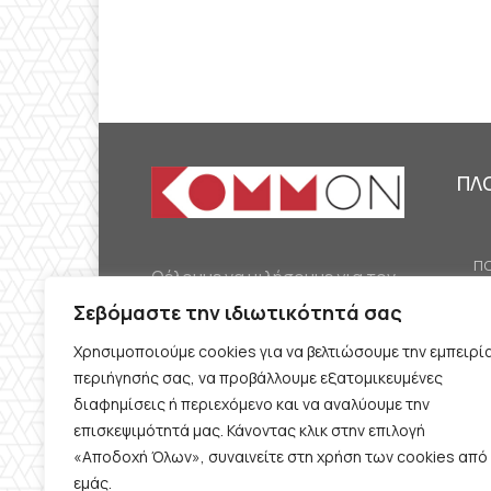
ΠΛ
ΠΟ
Θέλουμε να μιλήσουμε για τον
ΟΙ
κομμουνισμό της εποχής μας,
Σεβόμαστε την ιδιωτικότητά σας
ΕΡ
την αναγκαία αλλά όχι
Χρησιμοποιούμε cookies για να βελτιώσουμε την εμπειρί
ΔΙ
δεδομένη προοπτική.
περιήγησής σας, να προβάλλουμε εξατομικευμένες
Θέλουμε να μιλήσουμε
ΚΟ
διαφημίσεις ή περιεχόμενο και να αναλύουμε την
ταυτόχρονα για την
επισκεψιμότητά μας. Κάνοντας κλικ στην επιλογή
ΠΡ
«Αποδοχή Όλων», συναινείτε στη χρήση των cookies από
καθημερινή επιβίωση και τον
εμάς.
ΟΡ