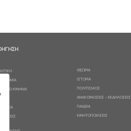
ΟΗΓΗΣΗ
ΘΕΩΡΙΑ
ΛΙΤΙΚΗ
ΙΣΤΟΡΙΑ
ΚΟΝΟΜΙΑ
ΠΟΛΙΤΙΣΜΟΣ
ΓΑΤΙΚΟ ΚΙΝΗΜΑ
α
ΑΝΑΚΟΙΝΩΣΕΙΣ – ΕΚΔΗΛΩΣΕΙΣ
ΕΘΝΗ
ΠΑΙΔΕΙΑ
ΙΝΩΝΙΑ
ΚΙΝΗΤΟΠΟΙΗΣΕΙΣ
ΟΤΑΣΕΙΣ
ΟΙ ΧΡΗΣΗΣ