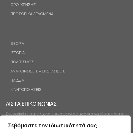
ΟΡΟΙ ΧΡΗΣΗΣ
ΠΡΟΣΩΠΙΚΑ ΔΕΔΟΜΕΝΑ
ΘΕΩΡΙΑ
ΙΣΤΟΡΙΑ
ΠΟΛΙΤΙΣΜΟΣ
ΑΝΑΚΟΙΝΩΣΕΙΣ – ΕΚΔΗΛΩΣΕΙΣ
ΠΑΙΔΕΙΑ
ΚΙΝΗΤΟΠΟΙΗΣΕΙΣ
ΛΙΣΤΑ ΕΠΙΚΟΙΝΩΝΙΑΣ
Εγγραφείτε στην λίστα επικοινωνίας μας για να είστε πάντα
ενημερωμένοι.
Σεβόμαστε την ιδιωτικότητά σας