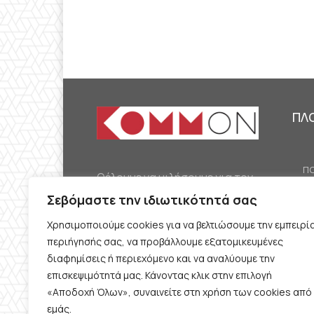
ΠΛ
ΠΟ
Θέλουμε να μιλήσουμε για τον
ΟΙ
κομμουνισμό της εποχής μας,
Σεβόμαστε την ιδιωτικότητά σας
ΕΡ
την αναγκαία αλλά όχι
Χρησιμοποιούμε cookies για να βελτιώσουμε την εμπειρί
ΔΙ
δεδομένη προοπτική.
περιήγησής σας, να προβάλλουμε εξατομικευμένες
Θέλουμε να μιλήσουμε
ΚΟ
διαφημίσεις ή περιεχόμενο και να αναλύουμε την
ταυτόχρονα για την
επισκεψιμότητά μας. Κάνοντας κλικ στην επιλογή
ΠΡ
«Αποδοχή Όλων», συναινείτε στη χρήση των cookies από
καθημερινή επιβίωση και τον
εμάς.
ΟΡ