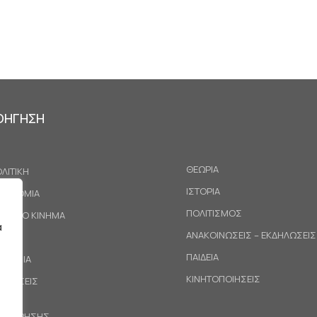
ΟΗΓΗΣΗ
ΘΕΩΡΙΑ
ΛΙΤΙΚΗ
ΙΣΤΟΡΙΑ
ΚΟΝΟΜΙΑ
ΠΟΛΙΤΙΣΜΟΣ
ΓΑΤΙΚΟ ΚΙΝΗΜΑ
α
ΑΝΑΚΟΙΝΩΣΕΙΣ – ΕΚΔΗΛΩΣΕΙΣ
ΕΘΝΗ
ΠΑΙΔΕΙΑ
ΙΝΩΝΙΑ
ΚΙΝΗΤΟΠΟΙΗΣΕΙΣ
ΟΤΑΣΕΙΣ
ΟΙ ΧΡΗΣΗΣ