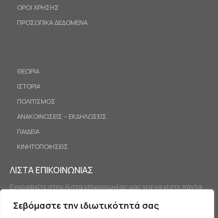
ΟΡΟΙ ΧΡΗΣΗΣ
ΠΡΟΣΩΠΙΚΑ ΔΕΔΟΜΕΝΑ
ΘΕΩΡΙΑ
ΙΣΤΟΡΙΑ
ΠΟΛΙΤΙΣΜΟΣ
ΑΝΑΚΟΙΝΩΣΕΙΣ – ΕΚΔΗΛΩΣΕΙΣ
ΠΑΙΔΕΙΑ
ΚΙΝΗΤΟΠΟΙΗΣΕΙΣ
ΛΙΣΤΑ ΕΠΙΚΟΙΝΩΝΙΑΣ
Εγγραφείτε στην λίστα επικοινωνίας μας για να είστε πάντα
ενημερωμένοι.
Σεβόμαστε την ιδιωτικότητά σας