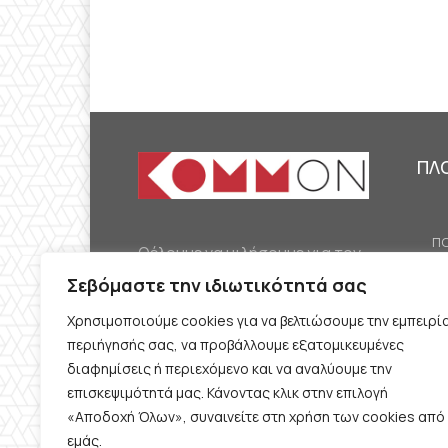
ΠΛ
ΠΟ
Θέλουμε να μιλήσουμε για τον
ΟΙ
κομμουνισμό της εποχής μας,
Σεβόμαστε την ιδιωτικότητά σας
ΕΡ
την αναγκαία αλλά όχι
Χρησιμοποιούμε cookies για να βελτιώσουμε την εμπειρί
ΔΙ
δεδομένη προοπτική.
περιήγησής σας, να προβάλλουμε εξατομικευμένες
Θέλουμε να μιλήσουμε
ΚΟ
διαφημίσεις ή περιεχόμενο και να αναλύουμε την
ταυτόχρονα για την
επισκεψιμότητά μας. Κάνοντας κλικ στην επιλογή
ΠΡ
«Αποδοχή Όλων», συναινείτε στη χρήση των cookies από
καθημερινή επιβίωση και τον
εμάς.
ΟΡ