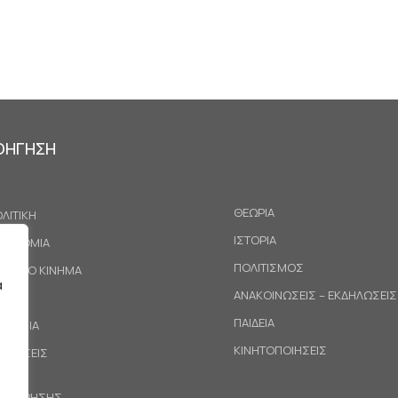
ΟΗΓΗΣΗ
ΘΕΩΡΙΑ
ΛΙΤΙΚΗ
ΙΣΤΟΡΙΑ
ΚΟΝΟΜΙΑ
ΠΟΛΙΤΙΣΜΟΣ
ΓΑΤΙΚΟ ΚΙΝΗΜΑ
α
ΑΝΑΚΟΙΝΩΣΕΙΣ – ΕΚΔΗΛΩΣΕΙΣ
ΕΘΝΗ
ΠΑΙΔΕΙΑ
ΙΝΩΝΙΑ
ΚΙΝΗΤΟΠΟΙΗΣΕΙΣ
ΟΤΑΣΕΙΣ
ΟΙ ΧΡΗΣΗΣ