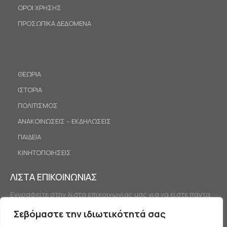
ΟΡΟΙ ΧΡΗΣΗΣ
ΠΡΟΣΩΠΙΚΑ ΔΕΔΟΜΕΝΑ
ΘΕΩΡΙΑ
ΙΣΤΟΡΙΑ
ΠΟΛΙΤΙΣΜΟΣ
ΑΝΑΚΟΙΝΩΣΕΙΣ – ΕΚΔΗΛΩΣΕΙΣ
ΠΑΙΔΕΙΑ
ΚΙΝΗΤΟΠΟΙΗΣΕΙΣ
ΛΙΣΤΑ ΕΠΙΚΟΙΝΩΝΙΑΣ
Εγγραφείτε στην λίστα επικοινωνίας μας για να είστε πάντα
ενημερωμένοι.
Σεβόμαστε την ιδιωτικότητά σας