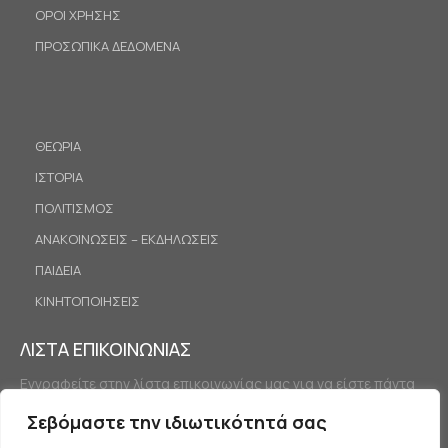
ΟΡΟΙ ΧΡΗΣΗΣ
ΠΡΟΣΩΠΙΚΑ ΔΕΔΟΜΕΝΑ
ΘΕΩΡΙΑ
ΙΣΤΟΡΙΑ
ΠΟΛΙΤΙΣΜΟΣ
ΑΝΑΚΟΙΝΩΣΕΙΣ – ΕΚΔΗΛΩΣΕΙΣ
ΠΑΙΔΕΙΑ
ΚΙΝΗΤΟΠΟΙΗΣΕΙΣ
ΛΙΣΤΑ ΕΠΙΚΟΙΝΩΝΙΑΣ
Εγγραφείτε στην λίστα επικοινωνίας μας για να είστε πάντα
ενημερωμένοι.
Σεβόμαστε την ιδιωτικότητά σας