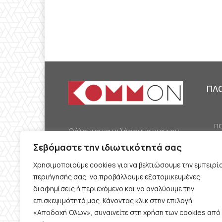
ΠΛ
ΠΟ
Θέλουμε να μιλήσουμε για τον
ΟΙ
κομμουνισμό της εποχής μας,
Σεβόμαστε την ιδιωτικότητά σας
ΕΡ
την αναγκαία αλλά όχι
Χρησιμοποιούμε cookies για να βελτιώσουμε την εμπειρί
ΔΙ
δεδομένη προοπτική.
περιήγησής σας, να προβάλλουμε εξατομικευμένες
Θέλουμε να μιλήσουμε
ΚΟ
διαφημίσεις ή περιεχόμενο και να αναλύουμε την
ταυτόχρονα για την
επισκεψιμότητά μας. Κάνοντας κλικ στην επιλογή
ΠΡ
«Αποδοχή Όλων», συναινείτε στη χρήση των cookies από
καθημερινή επιβίωση και τον