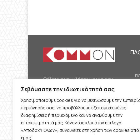
ΠΛ
ΠΟ
Θέλουμε να μιλήσουμε για τον
ΟΙ
κομμουνισμό της εποχής μας,
Σεβόμαστε την ιδιωτικότητά σας
ΕΡ
την αναγκαία αλλά όχι
Χρησιμοποιούμε cookies για να βελτιώσουμε την εμπειρί
ΔΙ
δεδομένη προοπτική.
περιήγησής σας, να προβάλλουμε εξατομικευμένες
Θέλουμε να μιλήσουμε
ΚΟ
διαφημίσεις ή περιεχόμενο και να αναλύουμε την
ταυτόχρονα για την
επισκεψιμότητά μας. Κάνοντας κλικ στην επιλογή
ΠΡ
«Αποδοχή Όλων», συναινείτε στη χρήση των cookies από
καθημερινή επιβίωση και τον
εμάς.
ΟΡ