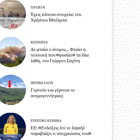
ΠΑΙΔΕΙΑ
Έχεις κάποια στοιχεία; του
Χρήστου Μπέλμπα
ΚΟΙΝΩΝΙΑ
Δε φταίει ο άνεμος… Φταίει η
πολιτική που «φυσάει» τα ίδια
λάθη, του Γιώργου Σαχίνη
ΠΕΡΙΒΆΛΛΟΝ
Γερνούν και γέρνουν οι
ανεμογεννήτριες;
ΕΡΓΑΤΙΚΟ ΚΙΝΗΜΑ
ΕΕ: «Ενδείξεις ότι το Ισραήλ
παραβιάζει τι υποχρεώσεις του»