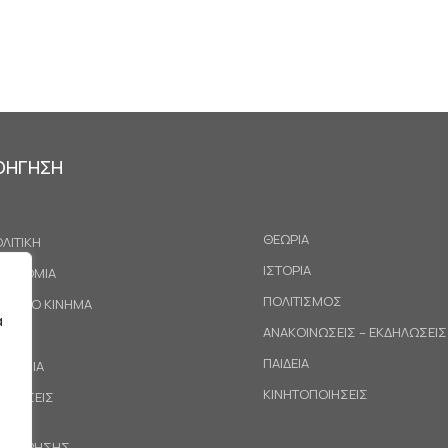
ΟΗΓΗΣΗ
ΘΕΩΡΙΑ
ΛΙΤΙΚΗ
ΙΣΤΟΡΙΑ
ΚΟΝΟΜΙΑ
ΠΟΛΙΤΙΣΜΟΣ
ΓΑΤΙΚΟ ΚΙΝΗΜΑ
α
ΑΝΑΚΟΙΝΩΣΕΙΣ – ΕΚΔΗΛΩΣΕΙΣ
ΕΘΝΗ
ΠΑΙΔΕΙΑ
ΙΝΩΝΙΑ
ΚΙΝΗΤΟΠΟΙΗΣΕΙΣ
ΟΤΑΣΕΙΣ
ΟΙ ΧΡΗΣΗΣ