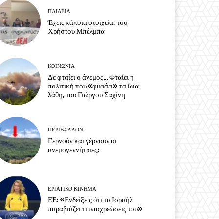
ΠΑΙΔΕΙΑ
Έχεις κάποια στοιχεία; του
Χρήστου Μπέλμπα
ΚΟΙΝΩΝΙΑ
Δε φταίει ο άνεμος… Φταίει η
πολιτική που «φυσάει» τα ίδια
λάθη, του Γιώργου Σαχίνη
ΠΕΡΙΒΆΛΛΟΝ
Γερνούν και γέρνουν οι
ανεμογεννήτριες;
ΕΡΓΑΤΙΚΟ ΚΙΝΗΜΑ
ΕΕ: «Ενδείξεις ότι το Ισραήλ
παραβιάζει τι υποχρεώσεις του»