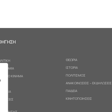
ΟΗΓΗΣΗ
ΘΕΩΡΙΑ
ΛΙΤΙΚΗ
ΙΣΤΟΡΙΑ
ΚΟΝΟΜΙΑ
ΠΟΛΙΤΙΣΜΟΣ
ΓΑΤΙΚΟ ΚΙΝΗΜΑ
α
ΑΝΑΚΟΙΝΩΣΕΙΣ – ΕΚΔΗΛΩΣΕΙΣ
ΕΘΝΗ
ΠΑΙΔΕΙΑ
ΙΝΩΝΙΑ
ΚΙΝΗΤΟΠΟΙΗΣΕΙΣ
ΟΤΑΣΕΙΣ
ΟΙ ΧΡΗΣΗΣ