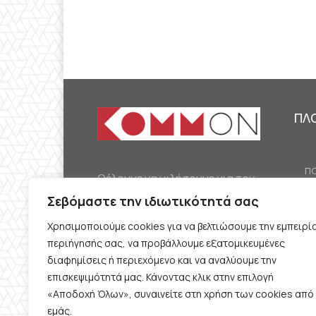
ΠΛ
ΠΟ
Θέλουμε να μιλήσουμε για τον
ΟΙ
κομμουνισμό της εποχής μας,
Σεβόμαστε την ιδιωτικότητά σας
ΕΡ
την αναγκαία αλλά όχι
Χρησιμοποιούμε cookies για να βελτιώσουμε την εμπειρί
ΔΙ
δεδομένη προοπτική.
περιήγησής σας, να προβάλλουμε εξατομικευμένες
Θέλουμε να μιλήσουμε
ΚΟ
διαφημίσεις ή περιεχόμενο και να αναλύουμε την
ταυτόχρονα για την
επισκεψιμότητά μας. Κάνοντας κλικ στην επιλογή
ΠΡ
«Αποδοχή Όλων», συναινείτε στη χρήση των cookies από
καθημερινή επιβίωση και τον
εμάς.
ΟΡ