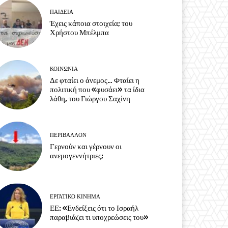
ΠΑΙΔΕΙΑ
Έχεις κάποια στοιχεία; του
Χρήστου Μπέλμπα
ΚΟΙΝΩΝΙΑ
Δε φταίει ο άνεμος… Φταίει η
πολιτική που «φυσάει» τα ίδια
λάθη, του Γιώργου Σαχίνη
ΠΕΡΙΒΆΛΛΟΝ
Γερνούν και γέρνουν οι
ανεμογεννήτριες;
ΕΡΓΑΤΙΚΟ ΚΙΝΗΜΑ
ΕΕ: «Ενδείξεις ότι το Ισραήλ
παραβιάζει τι υποχρεώσεις του»