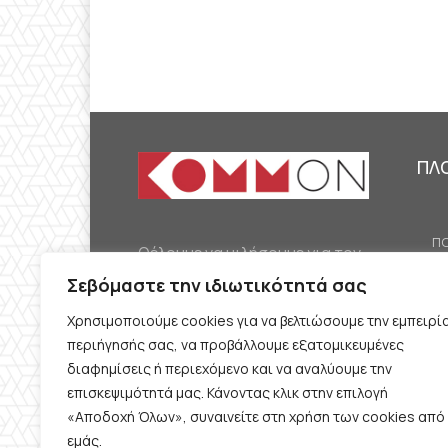
ΠΛ
ΠΟ
Θέλουμε να μιλήσουμε για τον
ΟΙ
κομμουνισμό της εποχής μας,
Σεβόμαστε την ιδιωτικότητά σας
ΕΡ
την αναγκαία αλλά όχι
Χρησιμοποιούμε cookies για να βελτιώσουμε την εμπειρί
ΔΙ
δεδομένη προοπτική.
περιήγησής σας, να προβάλλουμε εξατομικευμένες
Θέλουμε να μιλήσουμε
ΚΟ
διαφημίσεις ή περιεχόμενο και να αναλύουμε την
ταυτόχρονα για την
επισκεψιμότητά μας. Κάνοντας κλικ στην επιλογή
ΠΡ
«Αποδοχή Όλων», συναινείτε στη χρήση των cookies από
καθημερινή επιβίωση και τον
εμάς.
ΟΡ