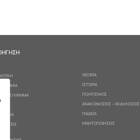
ΟΗΓΗΣΗ
ΘΕΩΡΙΑ
ΛΙΤΙΚΗ
ΙΣΤΟΡΙΑ
ΚΟΝΟΜΙΑ
ΠΟΛΙΤΙΣΜΟΣ
ΓΑΤΙΚΟ ΚΙΝΗΜΑ
α
ΑΝΑΚΟΙΝΩΣΕΙΣ – ΕΚΔΗΛΩΣΕΙΣ
ΕΘΝΗ
ΠΑΙΔΕΙΑ
ΙΝΩΝΙΑ
ΚΙΝΗΤΟΠΟΙΗΣΕΙΣ
ΟΤΑΣΕΙΣ
ΟΙ ΧΡΗΣΗΣ