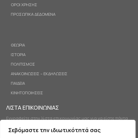
ΟΡΟΙ ΧΡΗΣΗΣ
ΠΡΟΣΩΠΙΚΑ ΔΕΔΟΜΕΝΑ
ΘΕΩΡΙΑ
ΙΣΤΟΡΙΑ
ΠΟΛΙΤΙΣΜΟΣ
ΑΝΑΚΟΙΝΩΣΕΙΣ – ΕΚΔΗΛΩΣΕΙΣ
ΠΑΙΔΕΙΑ
ΚΙΝΗΤΟΠΟΙΗΣΕΙΣ
ΛΙΣΤΑ ΕΠΙΚΟΙΝΩΝΙΑΣ
Εγγραφείτε στην λίστα επικοινωνίας μας για να είστε πάντα
ενημερωμένοι.
Σεβόμαστε την ιδιωτικότητά σας